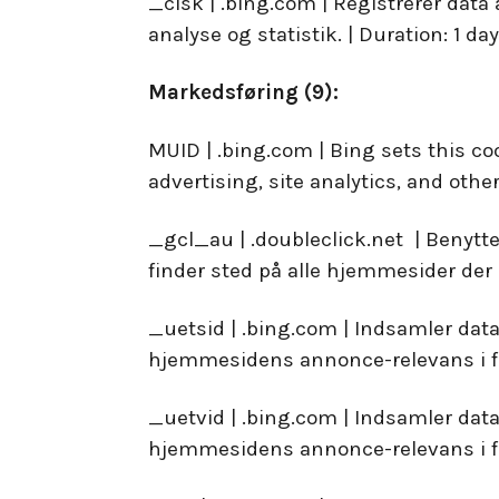
_clsk | .bing.com | Registrerer data
analyse og statistik. | Duration: 1 day
Markedsføring (9):
MUID | .bing.com | Bing sets this co
advertising, site analytics, and other
_gcl_au | .doubleclick.net | Benytt
finder sted på alle hjemmesider der
_uetsid | .bing.com | Indsamler dat
hjemmesidens annonce-relevans i for
_uetvid | .bing.com | Indsamler dat
hjemmesidens annonce-relevans i for