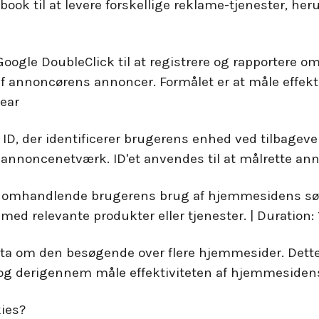
ook til at levere forskellige reklame-tjenester, heru
f Google DoubleClick til at registrere og rapporter
n af annoncørens annoncer. Formålet er at måle effe
year
t ID, der identificerer brugerens enhed ved tilbage
noncenetværk. ID'et anvendes til at målrette anno
a omhandlende brugerens brug af hjemmesidens søg
ed relevante produkter eller tjenester. | Duration: 
a om den besøgende over flere hjemmesider. Dette tj
g derigennem måle effektiviteten af hjemmesidens 
kies?