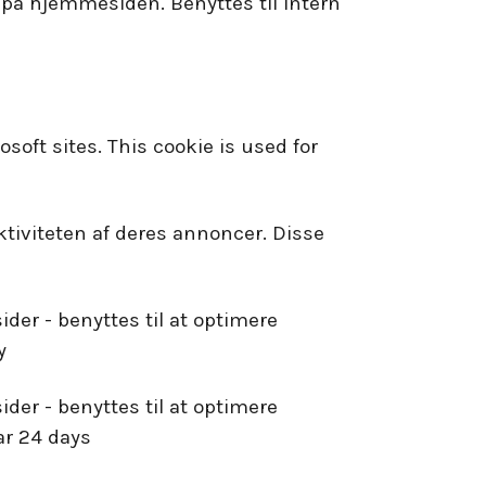
n på hjemmesiden. Benyttes til intern
soft sites. This cookie is used for
ktiviteten af deres annoncer. Disse
er - benyttes til at optimere
y
er - benyttes til at optimere
ar 24 days