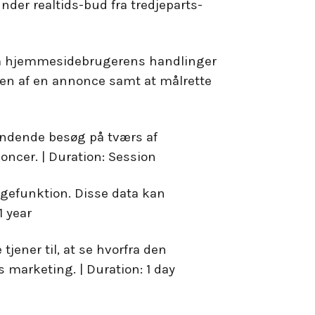
nder realtids-bud fra tredjeparts-
e om hjemmesidebrugerens handlinger
kten af en annonce samt at målrette
vendende besøg på tværs af
ncer. | Duration: Session
efunktion. Disse data kan
1 year
ener til, at se hvorfra den
marketing. | Duration: 1 day