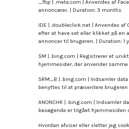
_fbp | .meta.com | Anvendes af Faceb
annoncører. | Duration: 3 months
IDE | .doubleclick.net | Anvendes a
efter at have set eller klikket på e
annoncer til brugeren. | Duration: 1 
SM | .bing.com | Registrerer et unik
hjemmesider, der anvender samme an
SRM_B | .bing.com | Indsamler dat
benyttes til at præsentere brugeren m
ANONCHK | .bing.com | Indsamler dat
besøgende er tilgået hjemmesiden o
Hvordan afviser eller sletter jeg coo